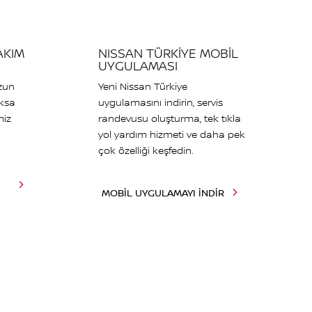
AKIM
NISSAN TÜRKİYE MOBİL
UYGULAMASI
uzun
Yeni Nissan Türkiye
aksa
uygulamasını indirin, servis
miz
randevusu oluşturma, tek tıkla
.
yol yardım hizmeti ve daha pek
çok özelliği keşfedin.
MOBİL UYGULAMAYI İNDİR