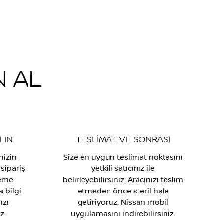
N AL
LIN
TESLİMAT VE SONRASI
inizin
Size en uygun teslimat noktasını
sipariş
yetkili satıcınız ile
deme
belirleyebilirsiniz. Aracınızı teslim
 bilgi
etmeden önce steril hale
ızı
getiriyoruz. Nissan mobil
z.
uygulamasını indirebilirsiniz.