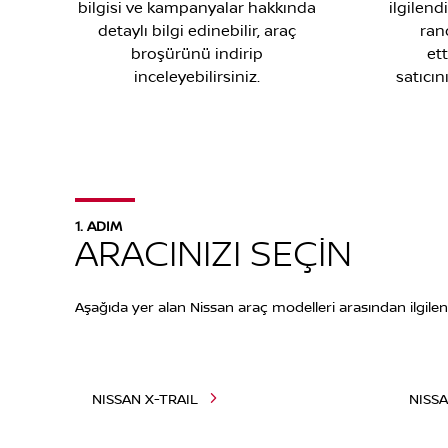
bilgisi ve kampanyalar hakkında
ilgilend
detaylı bilgi edinebilir, araç
ran
broşürünü indirip
ett
inceleyebilirsiniz.
satıcı
1. ADIM
ARACINIZI SEÇİN
Aşağıda yer alan Nissan araç modelleri arasından ilgilen
NISSAN X-TRAIL
NISS