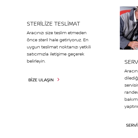
STERİLİZE TESLİMAT
Aracınızı size teslim etmeden
önce steril hale getiriyoruz. En
uygun teslimat noktanızı yetkili
satıcımızla iletişime geçerek
belirleyin.
SERV
Aracın
dilediğ
BİZE ULAŞIN
servisi
randev
bakımı
yaptırı
SERV