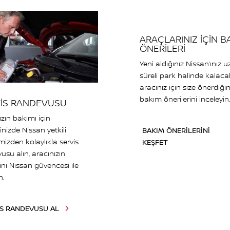
ARAÇLARINIZ İÇİN B
ÖNERİLERİ
Yeni aldığınız Nissan’ınız 
süreli park halinde kalac
aracınız için size önerdiği
bakım önerilerini inceleyin
İS RANDEVUSU
ızın bakımı için
inizde Nissan yetkili
BAKIM ÖNERİLERİNİ
mizden kolaylıkla servis
KEŞFET
usu alın, aracınızın
nı Nissan güvencesi ile
n.
İS RANDEVUSU AL