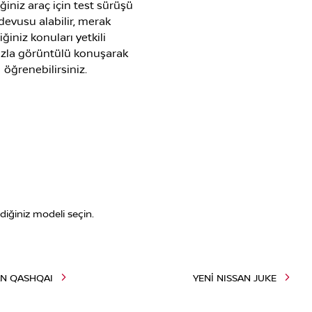
iğiniz araç için test sürüşü
devusu alabilir, merak
iğiniz konuları yetkili
nızla görüntülü konuşarak
öğrenebilirsiniz.
diğiniz modeli seçin.
AN QASHQAI
YENİ NISSAN JUKE